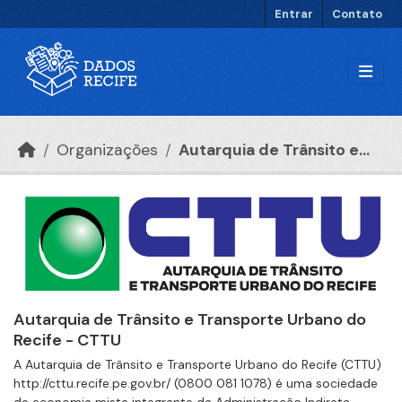
Ir para o conteúdo principal
Entrar
Contato
Organizações
Autarquia de Trânsito e...
Autarquia de Trânsito e Transporte Urbano do
Recife - CTTU
A Autarquia de Trânsito e Transporte Urbano do Recife (CTTU)
http://cttu.recife.pe.gov.br/ (0800 081 1078) é uma sociedade