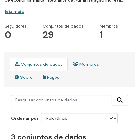
de economia mista integrante da Administração Indireta...
leia mais
Seguidores
Conjuntos de dados
Membros
0
29
1
Conjuntos de dados
Membros
Sobre
Pages
Ordenar por
3 conjuntos de dados