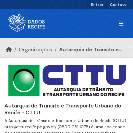
Ir para o conteúdo principal
Entrar
Contato
Organizações
Autarquia de Trânsito e...
Autarquia de Trânsito e Transporte Urbano do
Recife - CTTU
A Autarquia de Trânsito e Transporte Urbano do Recife (CTTU)
http://cttu.recife.pe.gov.br/ (0800 081 1078) é uma sociedade