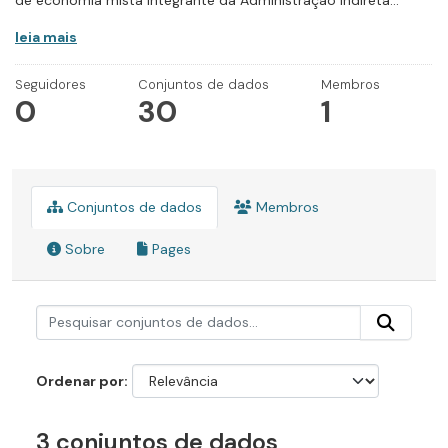
de economia mista integrante da Administração Indireta...
leia mais
Seguidores
Conjuntos de dados
Membros
0
30
1
Conjuntos de dados
Membros
Sobre
Pages
Ordenar por
3 conjuntos de dados