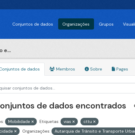
Conjuntos de dados
Organizações
Grupos
Visua
 e...
Conjuntos de dados
Membros
Sobre
Pages
conjuntos de dados encontrados
s:
Mobilidade
Etiquetas:
vias
cttu
ocidade
Organizações:
Autarquia de Trânsito e Transporte Urb