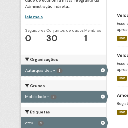
dade de economia mista integrante da
Administração Indireta...
Velo
leia mais
Esse 
apres
Seguidores
Conjuntos de dados
Membros
0
30
1
CSV
Velo
Organizações
Esse 
apres
Autarquia de...
-
3
CSV
Grupos
Amos
Mobilidade
-
3
Regist
Etiquetas
CSV
cttu
-
3