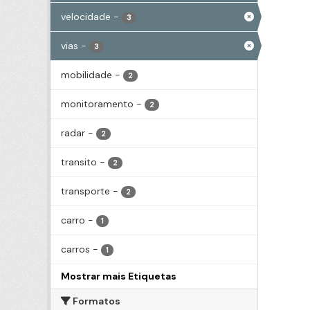
velocidade
-
3
vias
-
3
mobilidade
-
2
monitoramento
-
2
radar
-
2
transito
-
2
transporte
-
2
carro
-
1
carros
-
1
Mostrar mais Etiquetas
Formatos