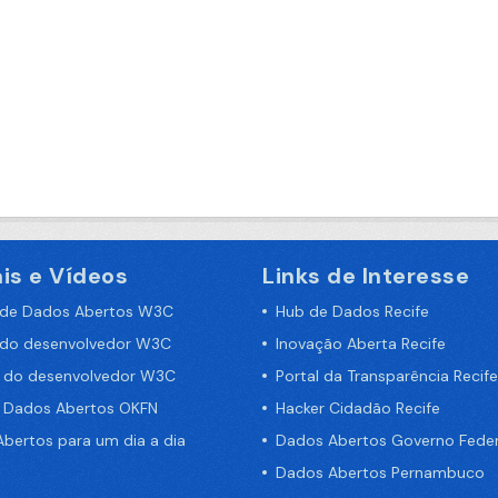
is e Vídeos
Links de Interesse
 de Dados Abertos W3C
Hub de Dados Recife
 do desenvolvedor W3C
Inovação Aberta Recife
a do desenvolvedor W3C
Portal da Transparência Recife
e Dados Abertos OKFN
Hacker Cidadão Recife
bertos para um dia a dia
Dados Abertos Governo Feder
Dados Abertos Pernambuco