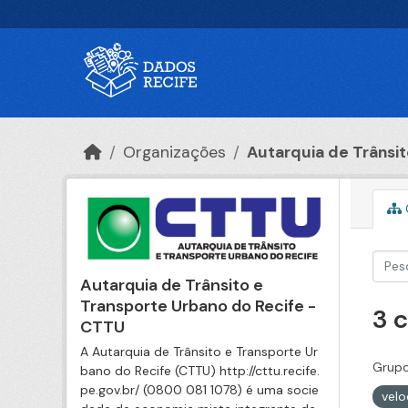
Ir para o conteúdo principal
Organizações
Autarquia de Trânsito
Autarquia de Trânsito e
Transporte Urbano do Recife -
3 
CTTU
A Autarquia de Trânsito e Transporte Ur
Grupo
bano do Recife (CTTU) http://cttu.recife.
pe.gov.br/ (0800 081 1078) é uma socie
vel