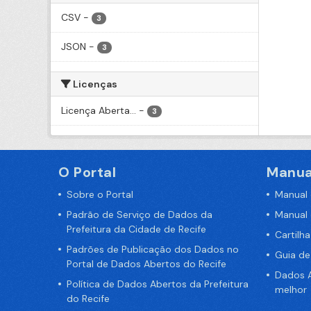
CSV
-
3
JSON
-
3
Licenças
Licença Aberta...
-
3
O Portal
Manua
Sobre o Portal
Manual
Padrão de Serviço de Dados da
Manual
Prefeitura da Cidade de Recife
Cartilh
Padrões de Publicação dos Dados no
Guia d
Portal de Dados Abertos do Recife
Dados A
Política de Dados Abertos da Prefeitura
melhor
do Recife