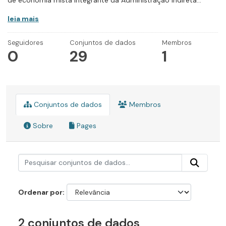
de economia mista integrante da Administração Indireta...
leia mais
Seguidores
Conjuntos de dados
Membros
0
29
1
Conjuntos de dados
Membros
Sobre
Pages
Ordenar por
2 conjuntos de dados