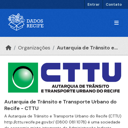
Ir para o conteúdo principal
Entrar
Contato
Organizações
Autarquia de Trânsito e...
Autarquia de Trânsito e Transporte Urbano do
Recife - CTTU
A Autarquia de Trânsito e Transporte Urbano do Recife (CTTU)
http://cttu.recife.pe.gov.br/ (0800 081 1078) é uma sociedade