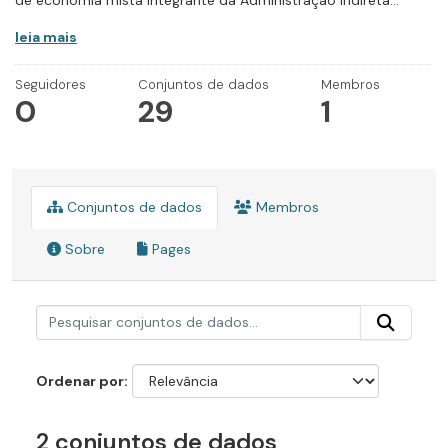
de economia mista integrante da Administração Indireta...
leia mais
Seguidores
Conjuntos de dados
Membros
0
29
1
Conjuntos de dados
Membros
Sobre
Pages
Ordenar por
2 conjuntos de dados