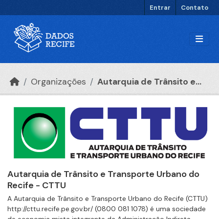
Ir para o conteúdo principal
Entrar
Contato
Organizações
Autarquia de Trânsito e...
Autarquia de Trânsito e Transporte Urbano do
Recife - CTTU
A Autarquia de Trânsito e Transporte Urbano do Recife (CTTU)
http://cttu.recife.pe.gov.br/ (0800 081 1078) é uma sociedade