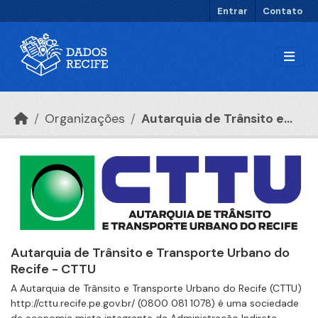
Ir para o conteúdo principal
Entrar
Contato
Organizações
Autarquia de Trânsito e...
Autarquia de Trânsito e Transporte Urbano do
Recife - CTTU
A Autarquia de Trânsito e Transporte Urbano do Recife (CTTU)
http://cttu.recife.pe.gov.br/ (0800 081 1078) é uma sociedade