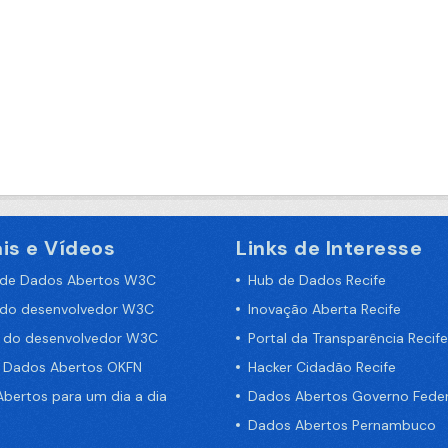
is e Vídeos
Links de Interesse
 de Dados Abertos W3C
Hub de Dados Recife
 do desenvolvedor W3C
Inovação Aberta Recife
a do desenvolvedor W3C
Portal da Transparência Recife
e Dados Abertos OKFN
Hacker Cidadão Recife
bertos para um dia a dia
Dados Abertos Governo Feder
Dados Abertos Pernambuco