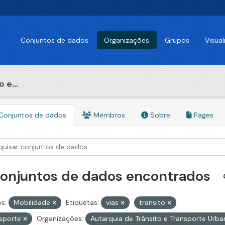
Conjuntos de dados
Organizações
Grupos
Visua
 e...
Conjuntos de dados
Membros
Sobre
Pages
conjuntos de dados encontrados
s:
Mobilidade
Etiquetas:
vias
transito
nsporte
Organizações:
Autarquia de Trânsito e Transporte Urb