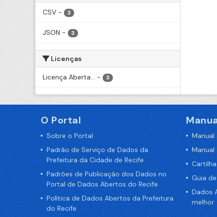
CSV
-
3
JSON
-
3
Licenças
Licença Aberta...
-
3
O Portal
Manua
Sobre o Portal
Manual
Padrão de Serviço de Dados da
Manual
Prefeitura da Cidade de Recife
Cartilh
Padrões de Publicação dos Dados no
Guia d
Portal de Dados Abertos do Recife
Dados A
Política de Dados Abertos da Prefeitura
melhor
do Recife