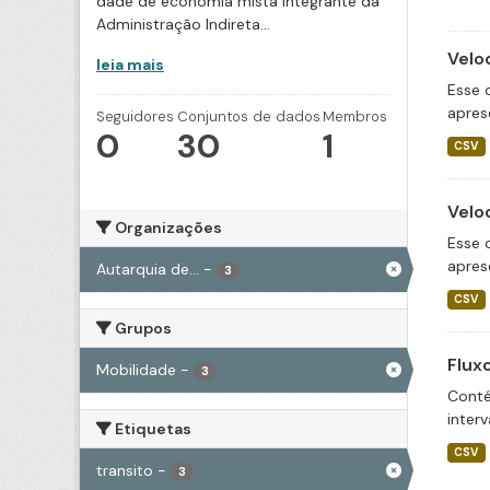
dade de economia mista integrante da
Administração Indireta...
Velo
leia mais
Esse 
apres
Seguidores
Conjuntos de dados
Membros
0
30
1
CSV
Velo
Organizações
Esse 
apres
Autarquia de...
-
3
CSV
Grupos
Flux
Mobilidade
-
3
Conté
inter
Etiquetas
CSV
transito
-
3