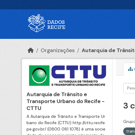
Ir para o conteúdo principal
Organizações
Autarquia de Trânsito
Autarquia de Trânsito e
Transporte Urbano do Recife -
3 
CTTU
A Autarquia de Trânsito e Transporte Ur
Grupo
bano do Recife (CTTU) http://cttu.recife.
pe.gov.br/ (0800 081 1078) é uma socie
tra