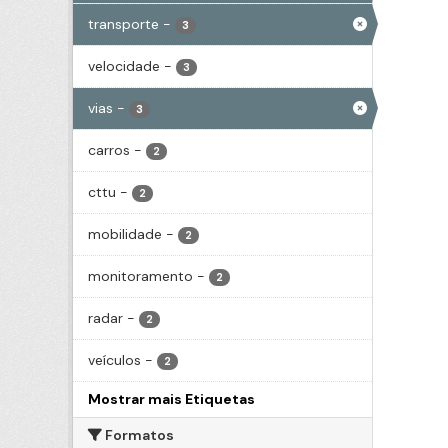
transporte
-
3
velocidade
-
3
vias
-
3
carros
-
2
cttu
-
2
mobilidade
-
2
monitoramento
-
2
radar
-
2
veículos
-
2
Mostrar mais Etiquetas
Formatos