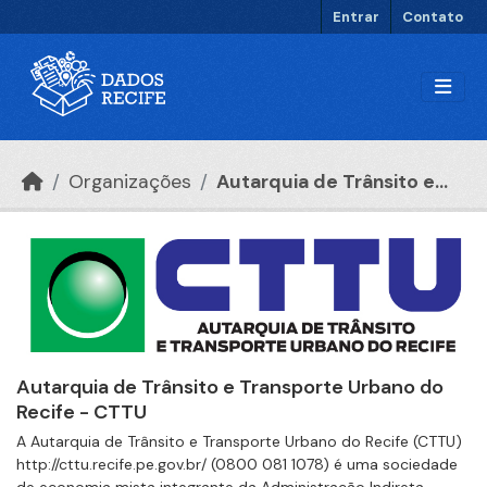
Ir para o conteúdo principal
Entrar
Contato
Organizações
Autarquia de Trânsito e...
Autarquia de Trânsito e Transporte Urbano do
Recife - CTTU
A Autarquia de Trânsito e Transporte Urbano do Recife (CTTU)
http://cttu.recife.pe.gov.br/ (0800 081 1078) é uma sociedade