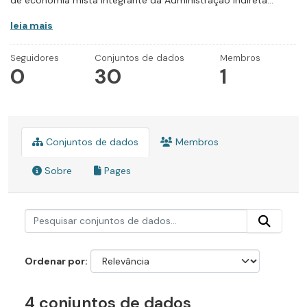
de economia mista integrante da Administração Indireta...
leia mais
Seguidores
Conjuntos de dados
Membros
0
30
1
Conjuntos de dados
Membros
Sobre
Pages
Ordenar por
4 conjuntos de dados