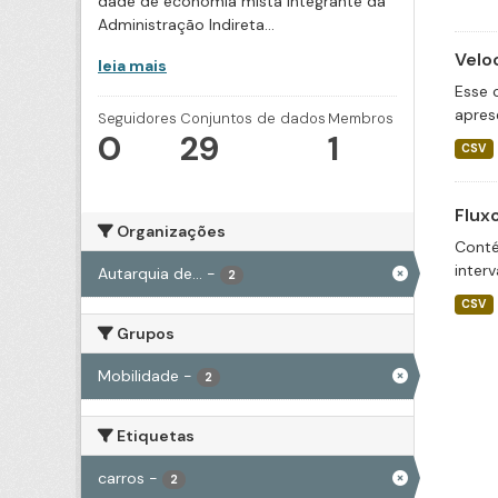
dade de economia mista integrante da
Administração Indireta...
Velo
leia mais
Esse 
apres
Seguidores
Conjuntos de dados
Membros
0
29
1
CSV
Flux
Organizações
Conté
inter
Autarquia de...
-
2
CSV
Grupos
Mobilidade
-
2
Etiquetas
carros
-
2