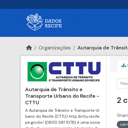
Ir para o conteúdo principal
Organizações
Autarquia de Trânsito
Autarquia de Trânsito e
Transporte Urbano do Recife -
2 
CTTU
A Autarquia de Trânsito e Transporte Ur
Grupo
bano do Recife (CTTU) http://cttu.recife.
pe.gov.br/ (0800 081 1078) é uma socie
car