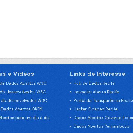
is e Vídeos
Links de Interesse
 de Dados Abertos W3C
Hub de Dados Recife
 do desenvolvedor W3C
Inovação Aberta Recife
a do desenvolvedor W3C
Portal da Transparência Recife
e Dados Abertos OKFN
Hacker Cidadão Recife
bertos para um dia a dia
Dados Abertos Governo Feder
Dados Abertos Pernambuco