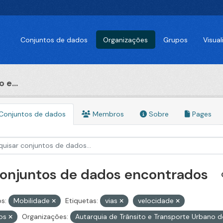
Conjuntos de dados
Organizações
Grupos
Visua
 e...
Conjuntos de dados
Membros
Sobre
Pages
conjuntos de dados encontrados
s:
Mobilidade
Etiquetas:
vias
velocidade
ros
Organizações:
Autarquia de Trânsito e Transporte Urbano 