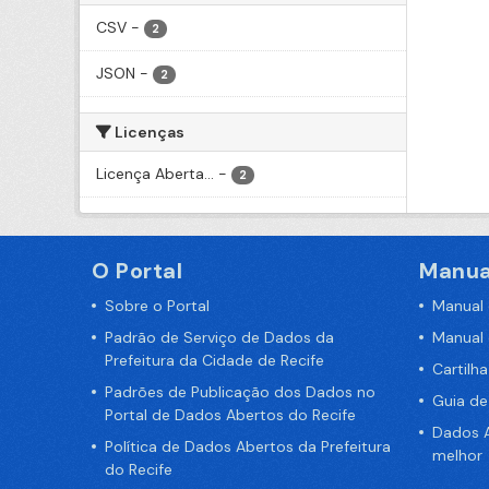
CSV
-
2
JSON
-
2
Licenças
Licença Aberta...
-
2
O Portal
Manua
Sobre o Portal
Manual
Padrão de Serviço de Dados da
Manual
Prefeitura da Cidade de Recife
Cartilh
Padrões de Publicação dos Dados no
Guia d
Portal de Dados Abertos do Recife
Dados A
Política de Dados Abertos da Prefeitura
melhor
do Recife