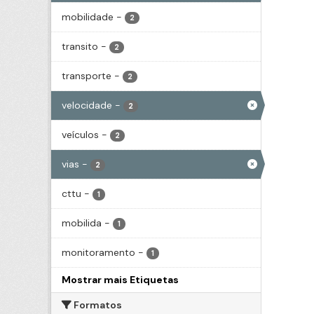
mobilidade
-
2
transito
-
2
transporte
-
2
velocidade
-
2
veículos
-
2
vias
-
2
cttu
-
1
mobilida
-
1
monitoramento
-
1
Mostrar mais Etiquetas
Formatos