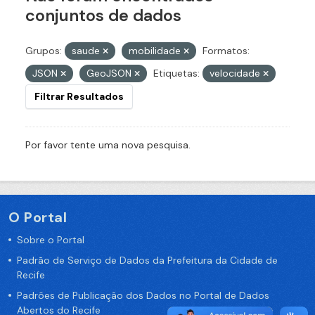
conjuntos de dados
Grupos:
saude
mobilidade
Formatos:
JSON
GeoJSON
Etiquetas:
velocidade
Filtrar Resultados
Por favor tente uma nova pesquisa.
O Portal
Sobre o Portal
Padrão de Serviço de Dados da Prefeitura da Cidade de
Recife
Padrões de Publicação dos Dados no Portal de Dados
Abertos do Recife