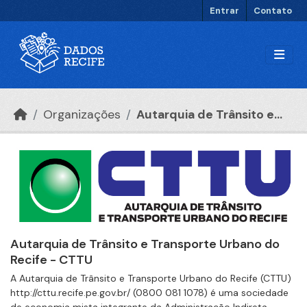
Ir para o conteúdo principal
Entrar
Contato
Organizações
Autarquia de Trânsito e...
Autarquia de Trânsito e Transporte Urbano do
Recife - CTTU
A Autarquia de Trânsito e Transporte Urbano do Recife (CTTU)
http://cttu.recife.pe.gov.br/ (0800 081 1078) é uma sociedade