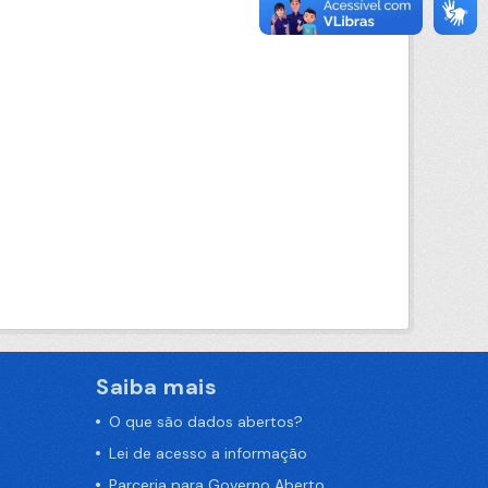
Saiba mais
O que são dados abertos?
Lei de acesso a informação
Parceria para Governo Aberto