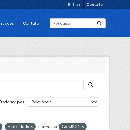
Entrar
Contato
lizações
Contato
Ordenar por
mobilidade
Formatos:
GeoJSON