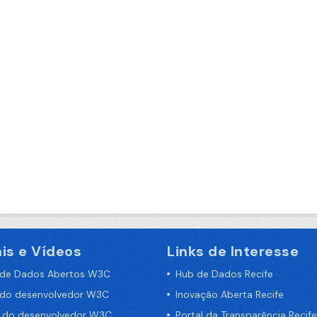
is e Vídeos
Links de Interesse
 de Dados Abertos W3C
Hub de Dados Recife
 do desenvolvedor W3C
Inovação Aberta Recife
a do desenvolvedor W3C
Portal da Transparência Recife