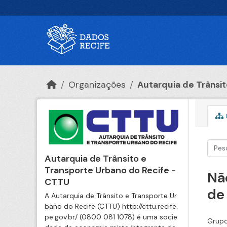
Ir para o conteúdo principal
Organizações
Autarquia de Trânsito
Autarquia de Trânsito e
Transporte Urbano do Recife -
Nã
CTTU
de
A Autarquia de Trânsito e Transporte Ur
bano do Recife (CTTU) http://cttu.recife.
pe.gov.br/ (0800 081 1078) é uma socie
Grupo