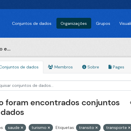
Conjuntos de dados
Organizações
Grupos
Visua
 e...
Conjuntos de dados
Membros
Sobre
Pages
o foram encontrados conjuntos
 dados
s:
saude
turismo
Etiquetas:
transito
transporte