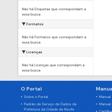
Não há Etiquetas que correspondam a
essa busca
Formatos
Não há Formatos que correspondam a
essa busca
Licenças
Não há Licenças que correspondam a
essa busca
O Portal
Manua
Sobre o Portal
Manual
Padrão de Serviço de Dados da
Manual
Prefeitura da Cidade de Recife
Cartilh