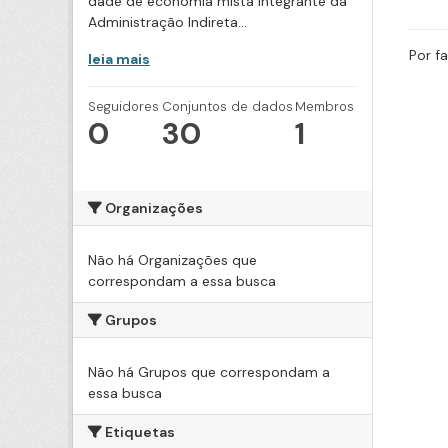
dade de economia mista integrante da
Administração Indireta...
Por f
leia mais
Seguidores
Conjuntos de dados
Membros
0
30
1
Organizações
Não há Organizações que
correspondam a essa busca
Grupos
Não há Grupos que correspondam a
essa busca
Etiquetas