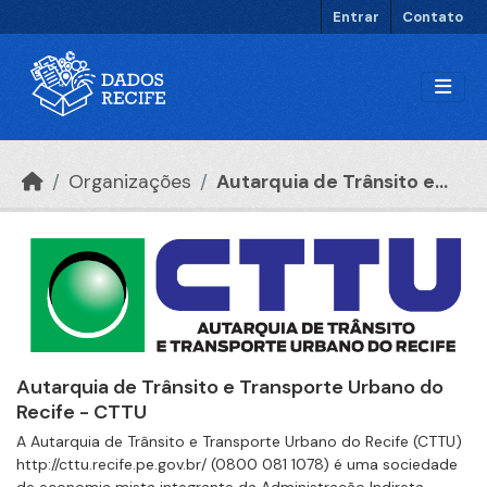
Ir para o conteúdo principal
Entrar
Contato
Organizações
Autarquia de Trânsito e...
Autarquia de Trânsito e Transporte Urbano do
Recife - CTTU
A Autarquia de Trânsito e Transporte Urbano do Recife (CTTU)
http://cttu.recife.pe.gov.br/ (0800 081 1078) é uma sociedade