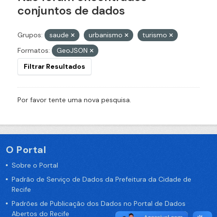
conjuntos de dados
Grupos:
saude
urbanismo
turismo
Formatos:
GeoJSON
Filtrar Resultados
Por favor tente uma nova pesquisa.
O Portal
Sobre o Portal
Padrão de Serviço de Dados da Prefeitura da Cidade de
Recife
Padrões de Publicação dos Dados no Portal de Dados
Abertos do Recife