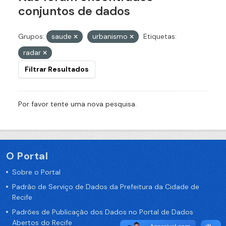
conjuntos de dados
Grupos:
saude
urbanismo
Etiquetas:
radar
Filtrar Resultados
Por favor tente uma nova pesquisa.
O Portal
Sobre o Portal
Padrão de Serviço de Dados da Prefeitura da Cidade de
Recife
Padrões de Publicação dos Dados no Portal de Dados
Abertos do Recife