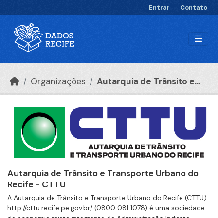
Ir para o conteúdo principal
Entrar
Contato
Organizações
Autarquia de Trânsito e...
Autarquia de Trânsito e Transporte Urbano do
Recife - CTTU
A Autarquia de Trânsito e Transporte Urbano do Recife (CTTU)
http://cttu.recife.pe.gov.br/ (0800 081 1078) é uma sociedade