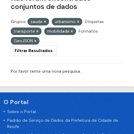
conjuntos de dados
Grupos:
saude
urbanismo
Etiquetas:
transporte
mobilidade
Formatos:
GeoJSON
Filtrar Resultados
Por favor tente uma nova pesquisa.
O Portal
Sobre o Portal
Padrão de Serviço de Dados da Prefeitura da Cidade de
Recife