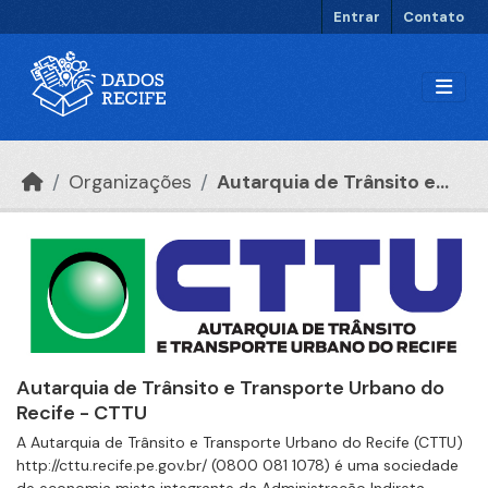
Ir para o conteúdo principal
Entrar
Contato
Organizações
Autarquia de Trânsito e...
Autarquia de Trânsito e Transporte Urbano do
Recife - CTTU
A Autarquia de Trânsito e Transporte Urbano do Recife (CTTU)
http://cttu.recife.pe.gov.br/ (0800 081 1078) é uma sociedade