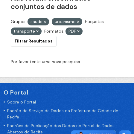
conjuntos de dados
Grupos:
saude
urbanismo
Etiquetas:
transporte
Formatos:
PDF
Filtrar Resultados
Por favor tente uma nova pesquisa.
O Portal
Sobre o Portal
Padrão de Serviço de Dados da Prefeitura da Cidade de
Recife
Padrões de Publicação dos Dados no Portal de Dados
Abertos do Recife