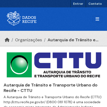
Ir para o conteúdo principal
Entrar
Contato
Organizações
Autarquia de Trânsito e...
Autarquia de Trânsito e Transporte Urbano do
Recife - CTTU
A Autarquia de Trânsito e Transporte Urbano do Recife (CTTU)
http://cttu.recife.pe.gov.br/ (0800 081 1078) é uma sociedade