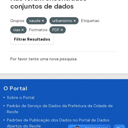
conjuntos de dados
Grupos:
saude
urbanismo
Etiquetas:
vias
Formatos:
PDF
Filtrar Resultados
Por favor tente uma nova pesquisa.
O Portal
Sobre o Portal
Padrão de Serviço de Dados da Prefeitura da Cidade de
Recife
Padrões de Publicação dos Dados no Portal de Dados
Abertos do Recife