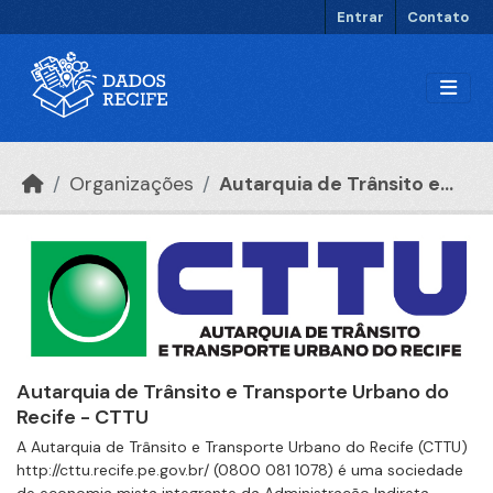
Ir para o conteúdo principal
Entrar
Contato
Organizações
Autarquia de Trânsito e...
Autarquia de Trânsito e Transporte Urbano do
Recife - CTTU
A Autarquia de Trânsito e Transporte Urbano do Recife (CTTU)
http://cttu.recife.pe.gov.br/ (0800 081 1078) é uma sociedade