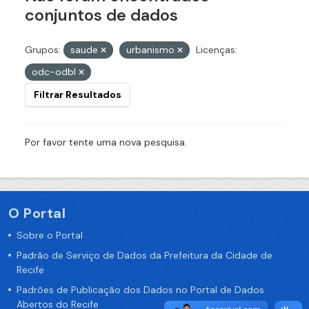
conjuntos de dados
Grupos:
saude
urbanismo
Licenças:
odc-odbl
Filtrar Resultados
Por favor tente uma nova pesquisa.
O Portal
Sobre o Portal
Padrão de Serviço de Dados da Prefeitura da Cidade de
Recife
Padrões de Publicação dos Dados no Portal de Dados
Abertos do Recife