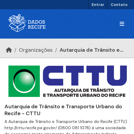
Ir para o conteúdo principal
Entrar
Contato
Organizações
Autarquia de Trânsito e...
Autarquia de Trânsito e Transporte Urbano do
Recife - CTTU
A Autarquia de Trânsito e Transporte Urbano do Recife (CTTU)
http://cttu.recife.pe.gov.br/ (0800 081 1078) é uma sociedade