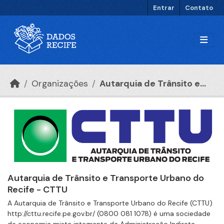
Ir para o conteúdo principal
Entrar
Contato
Organizações
Autarquia de Trânsito e...
Autarquia de Trânsito e Transporte Urbano do
Recife - CTTU
A Autarquia de Trânsito e Transporte Urbano do Recife (CTTU)
http://cttu.recife.pe.gov.br/ (0800 081 1078) é uma sociedade