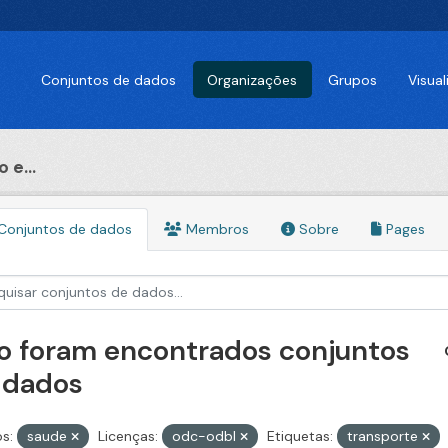
Conjuntos de dados
Organizações
Grupos
Visua
 e...
Conjuntos de dados
Membros
Sobre
Pages
o foram encontrados conjuntos
 dados
s:
saude
Licenças:
odc-odbl
Etiquetas:
transporte