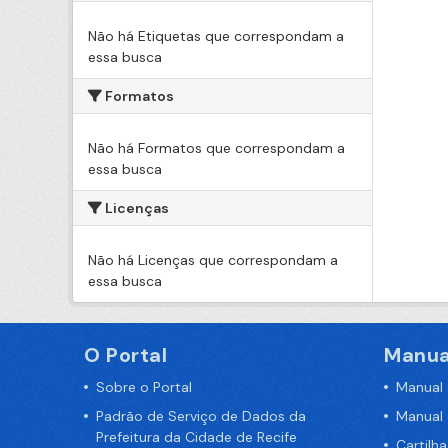
Não há Etiquetas que correspondam a
essa busca
Formatos
Não há Formatos que correspondam a
essa busca
Licenças
Não há Licenças que correspondam a
essa busca
O Portal
Manua
Sobre o Portal
Manual
Padrão de Serviço de Dados da
Manual
Prefeitura da Cidade de Recife
Cartilh