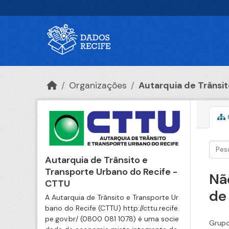
Ir para o conteúdo principal
Organizações
Autarquia de Trânsito
Autarquia de Trânsito e
Transporte Urbano do Recife -
Nã
CTTU
de
A Autarquia de Trânsito e Transporte Ur
bano do Recife (CTTU) http://cttu.recife.
pe.gov.br/ (0800 081 1078) é uma socie
Grupo