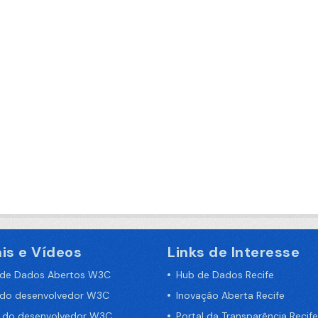
is e Vídeos
Links de Interesse
 de Dados Abertos W3C
Hub de Dados Recife
 do desenvolvedor W3C
Inovação Aberta Recife
a do desenvolvedor W3C
Portal da Transparência Recife