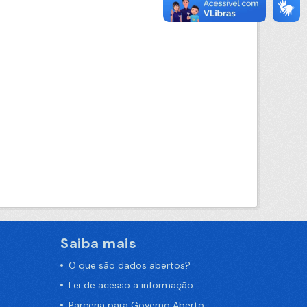
Saiba mais
O que são dados abertos?
Lei de acesso a informação
Parceria para Governo Aberto