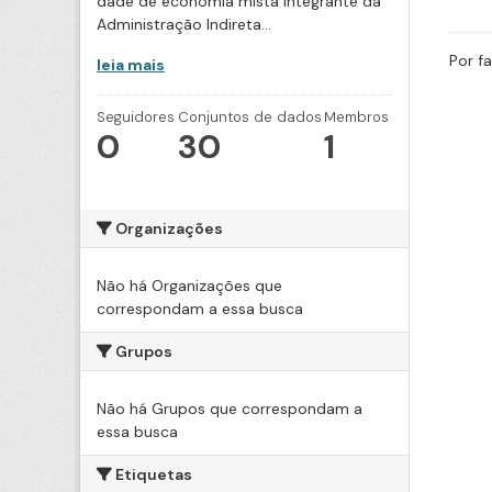
dade de economia mista integrante da
Administração Indireta...
Por f
leia mais
Seguidores
Conjuntos de dados
Membros
0
30
1
Organizações
Não há Organizações que
correspondam a essa busca
Grupos
Não há Grupos que correspondam a
essa busca
Etiquetas