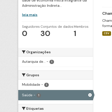
dade de economia mista integrante da
Administração Indireta...
Cham
leia mais
Chama
forma
Seguidores
Conjuntos de dados
Membros
0
30
1
CSV
Organizações
Autarquia de...
-
1
Grupos
Mobilidade
-
1
Saúde
-
1
Etiquetas