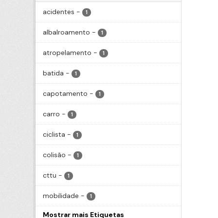
acidentes
-
1
albalroamento
-
1
atropelamento
-
1
batida
-
1
capotamento
-
1
carro
-
1
ciclista
-
1
colisão
-
1
cttu
-
1
mobilidade
-
1
Mostrar mais Etiquetas