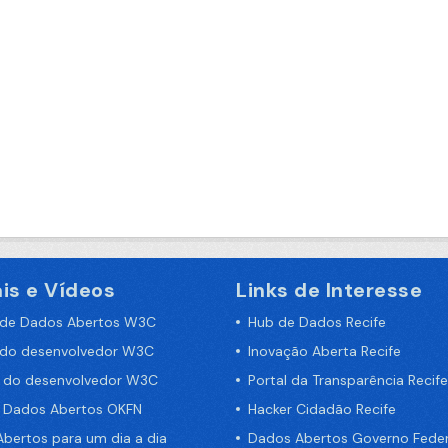
is e Vídeos
Links de Interesse
 de Dados Abertos W3C
Hub de Dados Recife
 do desenvolvedor W3C
Inovação Aberta Recife
a do desenvolvedor W3C
Portal da Transparência Recife
e Dados Abertos OKFN
Hacker Cidadão Recife
bertos para um dia a dia
Dados Abertos Governo Feder