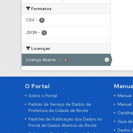
Formatos
CSV
-
1
JSON
-
1
Licenças
Licença Aberta...
-
1
O Portal
Manua
Sobre o Portal
Manual
Padrão de Serviço de Dados da
Manual
Prefeitura da Cidade de Recife
Cartilh
Padrões de Publicação dos Dados no
Guia d
Portal de Dados Abertos do Recife
Dados A