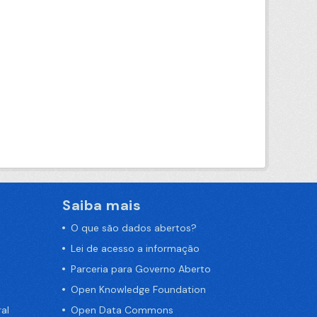
Saiba mais
O que são dados abertos?
Lei de acesso a informação
Parceria para Governo Aberto
Open Knowledge Foundation
al
Open Data Commons