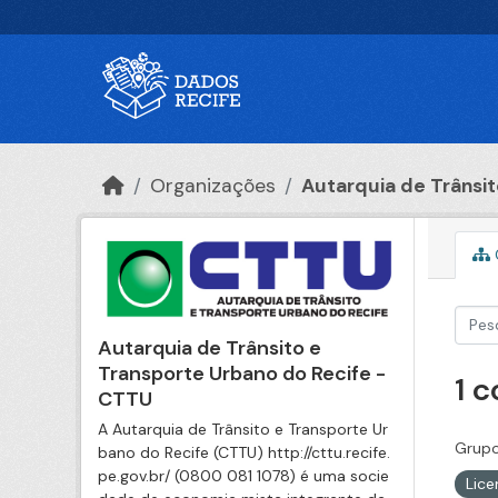
Ir para o conteúdo principal
Organizações
Autarquia de Trânsito
Autarquia de Trânsito e
Transporte Urbano do Recife -
1 
CTTU
A Autarquia de Trânsito e Transporte Ur
Grupo
bano do Recife (CTTU) http://cttu.recife.
pe.gov.br/ (0800 081 1078) é uma socie
Lic