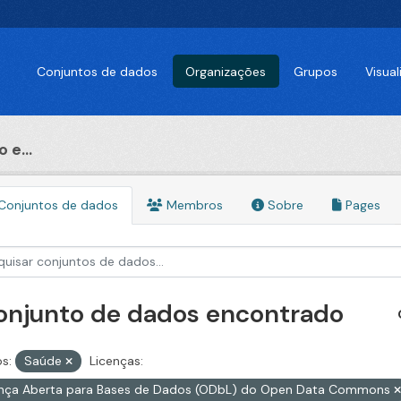
Conjuntos de dados
Organizações
Grupos
Visua
 e...
Conjuntos de dados
Membros
Sobre
Pages
conjunto de dados encontrado
s:
Saúde
Licenças:
ença Aberta para Bases de Dados (ODbL) do Open Data Commons