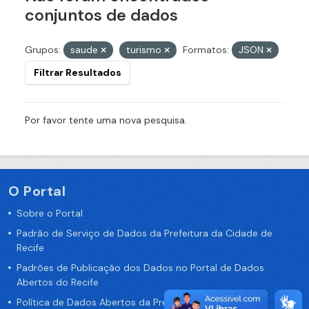
conjuntos de dados
Grupos:
saude
turismo
Formatos:
JSON
Filtrar Resultados
Por favor tente uma nova pesquisa.
O Portal
Sobre o Portal
Padrão de Serviço de Dados da Prefeitura da Cidade de
Recife
Padrões de Publicação dos Dados no Portal de Dados
Abertos do Recife
Política de Dados Abertos da Prefeitura do Recife