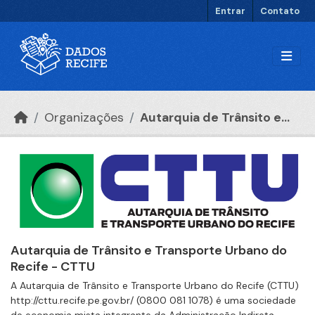
Ir para o conteúdo principal
Entrar
Contato
Organizações
Autarquia de Trânsito e...
Autarquia de Trânsito e Transporte Urbano do
Recife - CTTU
A Autarquia de Trânsito e Transporte Urbano do Recife (CTTU)
http://cttu.recife.pe.gov.br/ (0800 081 1078) é uma sociedade