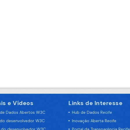
is e Vídeos
Links de Interesse
 de Dados Abertos W3C
Hub de Dados Recife
 do desenvolvedor W3C
Inovação Aberta Recife
a do desenvolvedor W3C
Portal da Transparência Recife