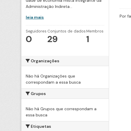
dade de economia mista integrante da
Administração Indireta...
Por f
leia mais
Seguidores
Conjuntos de dados
Membros
0
29
1
Organizações
Não há Organizações que
correspondam a essa busca
Grupos
Não há Grupos que correspondam a
essa busca
Etiquetas