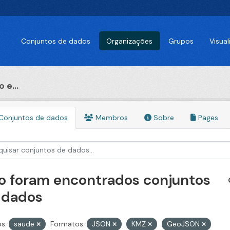
Conjuntos de dados
Organizações
Grupos
Visua
 e...
Conjuntos de dados
Membros
Sobre
Pages
o foram encontrados conjuntos
 dados
s:
saude
Formatos:
JSON
KMZ
GeoJSON