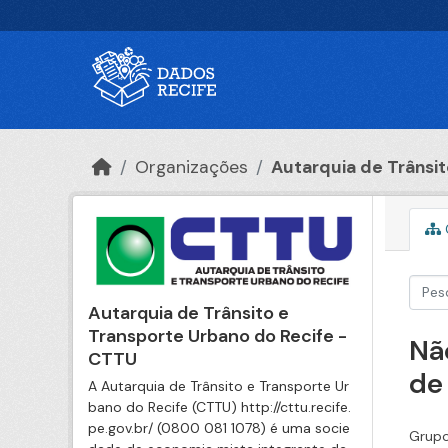
Ir para o conteúdo principal
Organizações
Autarquia de Trânsito
Autarquia de Trânsito e
Transporte Urbano do Recife -
Nã
CTTU
de
A Autarquia de Trânsito e Transporte Ur
bano do Recife (CTTU) http://cttu.recife.
pe.gov.br/ (0800 081 1078) é uma socie
Grupo