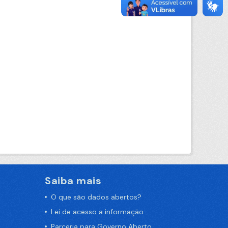
Saiba mais
O que são dados abertos?
Lei de acesso a informação
Parceria para Governo Aberto