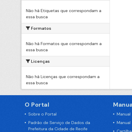
Não há Etiquetas que correspondam a
essa busca
Formatos
Não há Formatos que correspondam a
essa busca
Licenças
Não há Licenças que correspondam a
essa busca
O Portal
Manua
Sobre o Portal
Manual
Padrão de Serviço de Dados da
Manual
Prefeitura da Cidade de Recife
Cartilh