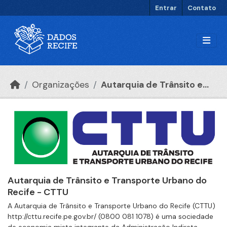
Ir para o conteúdo principal
Entrar
Contato
Organizações
Autarquia de Trânsito e...
Autarquia de Trânsito e Transporte Urbano do
Recife - CTTU
A Autarquia de Trânsito e Transporte Urbano do Recife (CTTU)
http://cttu.recife.pe.gov.br/ (0800 081 1078) é uma sociedade