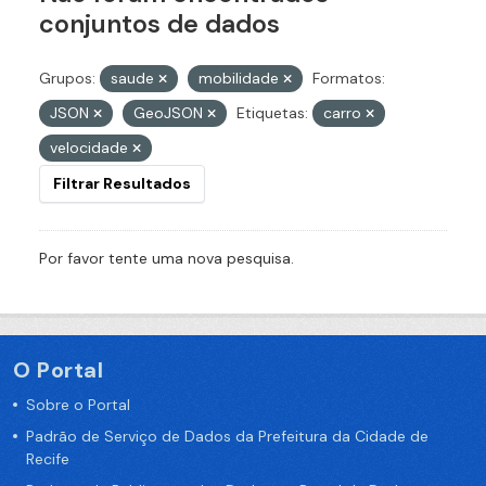
conjuntos de dados
Grupos:
saude
mobilidade
Formatos:
JSON
GeoJSON
Etiquetas:
carro
velocidade
Filtrar Resultados
Por favor tente uma nova pesquisa.
O Portal
Sobre o Portal
Padrão de Serviço de Dados da Prefeitura da Cidade de
Recife