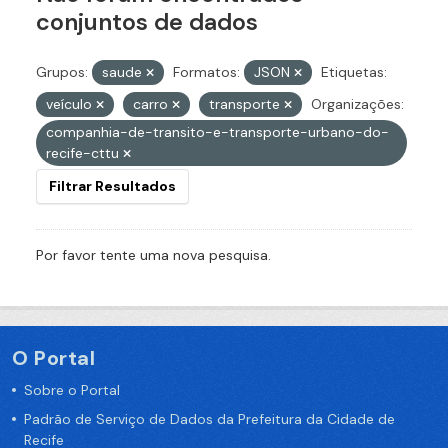
conjuntos de dados
Grupos:
saude
Formatos:
JSON
Etiquetas:
veículo
carro
transporte
Organizações:
companhia-de-transito-e-transporte-urbano-do-
recife-cttu
Filtrar Resultados
Por favor tente uma nova pesquisa.
O Portal
Sobre o Portal
Padrão de Serviço de Dados da Prefeitura da Cidade de
Recife