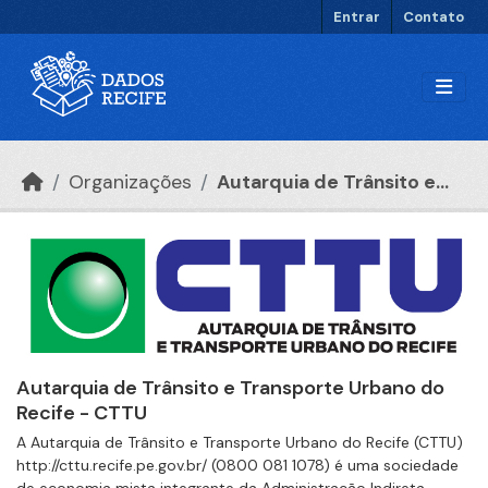
Ir para o conteúdo principal
Entrar
Contato
Organizações
Autarquia de Trânsito e...
Autarquia de Trânsito e Transporte Urbano do
Recife - CTTU
A Autarquia de Trânsito e Transporte Urbano do Recife (CTTU)
http://cttu.recife.pe.gov.br/ (0800 081 1078) é uma sociedade