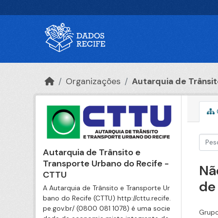
Ir para o conteúdo principal
Organizações
Autarquia de Trânsito
Autarquia de Trânsito e
Transporte Urbano do Recife -
Nã
CTTU
de
A Autarquia de Trânsito e Transporte Ur
bano do Recife (CTTU) http://cttu.recife.
pe.gov.br/ (0800 081 1078) é uma socie
Grupo