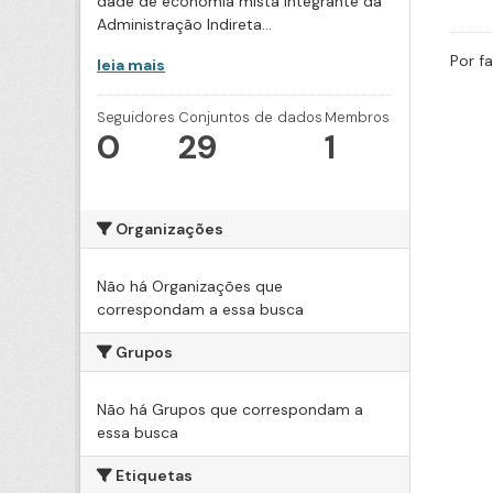
dade de economia mista integrante da
Administração Indireta...
Por f
leia mais
Seguidores
Conjuntos de dados
Membros
0
29
1
Organizações
Não há Organizações que
correspondam a essa busca
Grupos
Não há Grupos que correspondam a
essa busca
Etiquetas