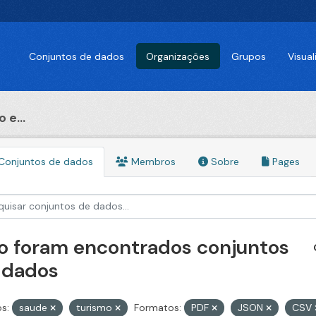
Conjuntos de dados
Organizações
Grupos
Visua
 e...
Conjuntos de dados
Membros
Sobre
Pages
o foram encontrados conjuntos
 dados
s:
saude
turismo
Formatos:
PDF
JSON
CSV