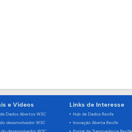
is e Vídeos
Links de Interesse
 de Dados Abertos W3C
Hub de Dados Recife
 do desenvolvedor W3C
Inovação Aberta Recife
a do desenvolvedor W3C
Portal da Transparência Recife