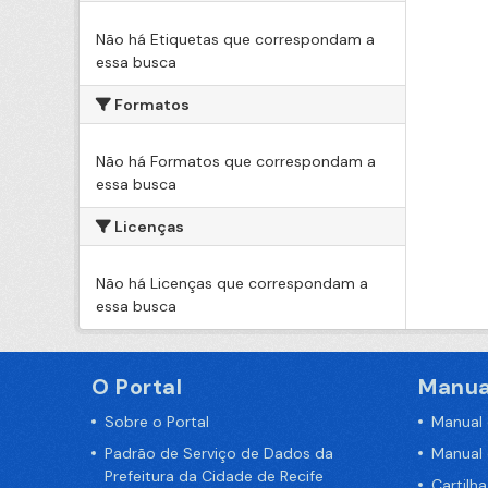
Não há Etiquetas que correspondam a
essa busca
Formatos
Não há Formatos que correspondam a
essa busca
Licenças
Não há Licenças que correspondam a
essa busca
O Portal
Manua
Sobre o Portal
Manual
Padrão de Serviço de Dados da
Manual
Prefeitura da Cidade de Recife
Cartilh