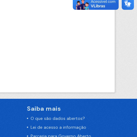
Saiba mais
O que são dados abertos?
Lei de acesso a informação
Parceria para Governo Aberto