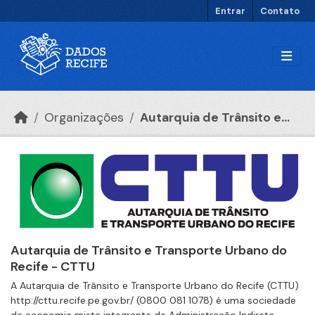
Ir para o conteúdo principal
Entrar
Contato
Organizações
Autarquia de Trânsito e...
Autarquia de Trânsito e Transporte Urbano do
Recife - CTTU
A Autarquia de Trânsito e Transporte Urbano do Recife (CTTU)
http://cttu.recife.pe.gov.br/ (0800 081 1078) é uma sociedade