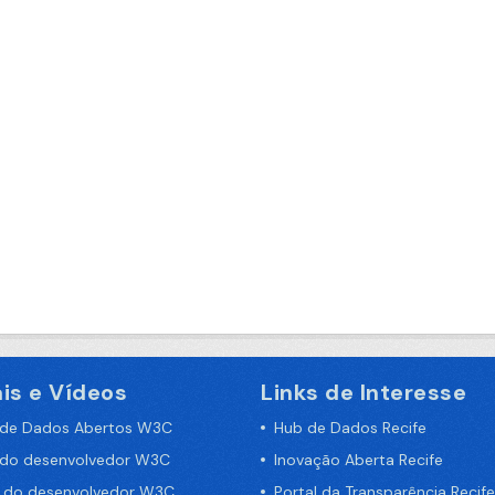
is e Vídeos
Links de Interesse
 de Dados Abertos W3C
Hub de Dados Recife
 do desenvolvedor W3C
Inovação Aberta Recife
a do desenvolvedor W3C
Portal da Transparência Recife