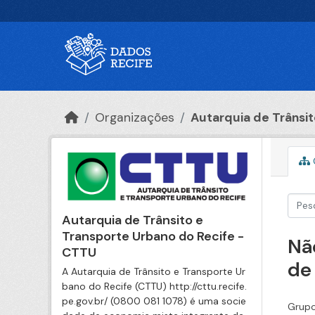
Ir para o conteúdo principal
Organizações
Autarquia de Trânsito
Autarquia de Trânsito e
Transporte Urbano do Recife -
Nã
CTTU
de
A Autarquia de Trânsito e Transporte Ur
bano do Recife (CTTU) http://cttu.recife.
pe.gov.br/ (0800 081 1078) é uma socie
Grupo