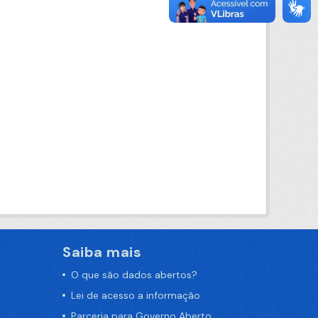
Saiba mais
O que são dados abertos?
Lei de acesso a informação
Parceria para Governo Aberto