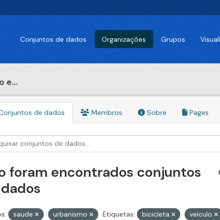
Conjuntos de dados
Organizações
Grupos
Visua
 e...
Conjuntos de dados
Membros
Sobre
Pages
o foram encontrados conjuntos
 dados
s:
saude
urbanismo
Etiquetas:
bicicleta
veículo