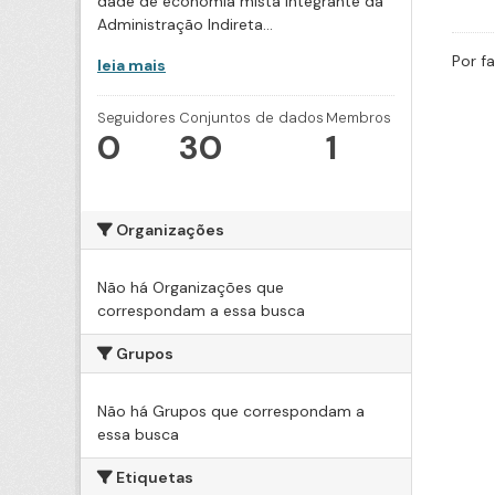
dade de economia mista integrante da
Administração Indireta...
Por f
leia mais
Seguidores
Conjuntos de dados
Membros
0
30
1
Organizações
Não há Organizações que
correspondam a essa busca
Grupos
Não há Grupos que correspondam a
essa busca
Etiquetas