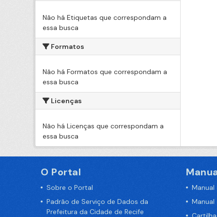
Não há Etiquetas que correspondam a
essa busca
Formatos
Não há Formatos que correspondam a
essa busca
Licenças
Não há Licenças que correspondam a
essa busca
O Portal
Manua
Sobre o Portal
Manual
Padrão de Serviço de Dados da
Manual
Prefeitura da Cidade de Recife
Cartilh