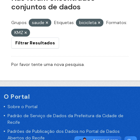
conjuntos de dados
Grupos:
saude
Etiquetas:
bicicleta
Formatos:
KMZ
Filtrar Resultados
Por favor tente uma nova pesquisa.
O Portal
Sobre o Portal
Padrão de Serviço de Dados da Prefeitura da Cidade de
Recife
Padrões de Publicação dos Dados no Portal de Dados
Abertos do Recife