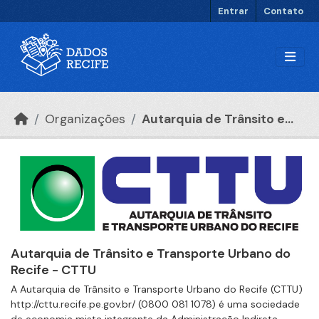
Ir para o conteúdo principal
Entrar
Contato
Organizações
Autarquia de Trânsito e...
Autarquia de Trânsito e Transporte Urbano do
Recife - CTTU
A Autarquia de Trânsito e Transporte Urbano do Recife (CTTU)
http://cttu.recife.pe.gov.br/ (0800 081 1078) é uma sociedade