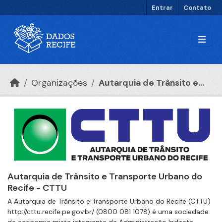
Ir para o conteúdo principal
Entrar
Contato
Organizações
Autarquia de Trânsito e...
Autarquia de Trânsito e Transporte Urbano do
Recife - CTTU
A Autarquia de Trânsito e Transporte Urbano do Recife (CTTU)
http://cttu.recife.pe.gov.br/ (0800 081 1078) é uma sociedade