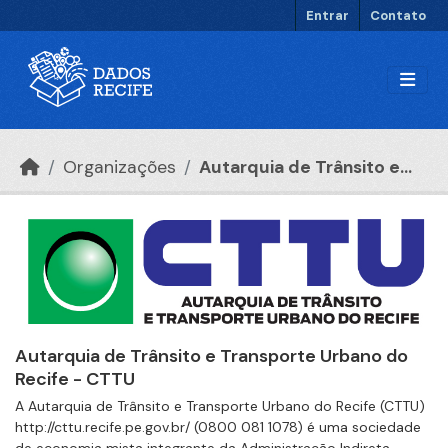
Ir para o conteúdo principal
Entrar
Contato
Organizações
Autarquia de Trânsito e...
Autarquia de Trânsito e Transporte Urbano do
Recife - CTTU
A Autarquia de Trânsito e Transporte Urbano do Recife (CTTU)
http://cttu.recife.pe.gov.br/ (0800 081 1078) é uma sociedade