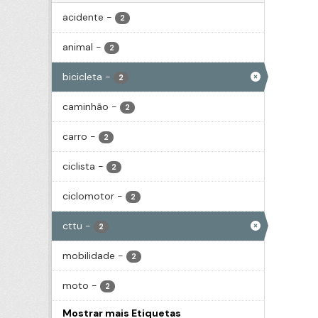
acidente
-
2
animal
-
2
bicicleta
-
2
caminhão
-
2
carro
-
2
ciclista
-
2
ciclomotor
-
2
cttu
-
2
mobilidade
-
2
moto
-
2
Mostrar mais Etiquetas