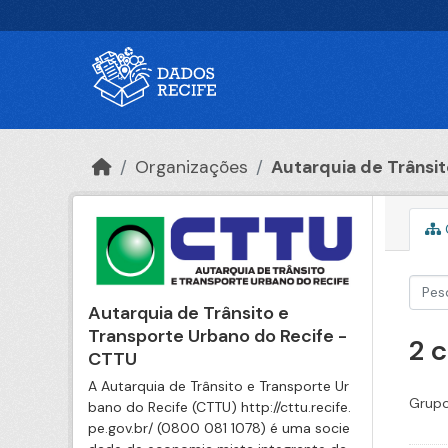
Ir para o conteúdo principal
Organizações
Autarquia de Trânsito
Autarquia de Trânsito e
Transporte Urbano do Recife -
2 
CTTU
A Autarquia de Trânsito e Transporte Ur
Grupo
bano do Recife (CTTU) http://cttu.recife.
pe.gov.br/ (0800 081 1078) é uma socie