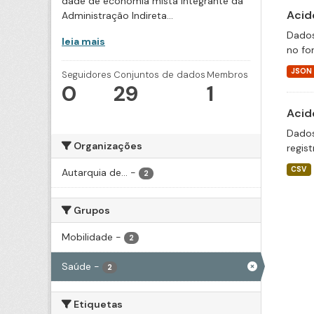
dade de economia mista integrante da
Acid
Administração Indireta...
Dados
leia mais
no fo
JSON
Seguidores
Conjuntos de dados
Membros
0
29
1
Acid
Dados
Organizações
regis
CSV
Autarquia de...
-
2
Grupos
Mobilidade
-
2
Saúde
-
2
Etiquetas