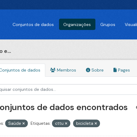
Conjuntos de dados
Organizações
Grupos
Visua
 e...
Conjuntos de dados
Membros
Sobre
Pages
conjuntos de dados encontrados
s:
Saúde
Etiquetas:
cttu
bicicleta