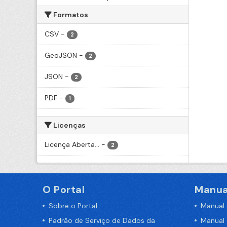
Formatos
CSV
-
2
GeoJSON
-
2
JSON
-
2
PDF
-
1
Licenças
Licença Aberta...
-
2
O Portal
Manua
Sobre o Portal
Manual
Padrão de Serviço de Dados da
Manual