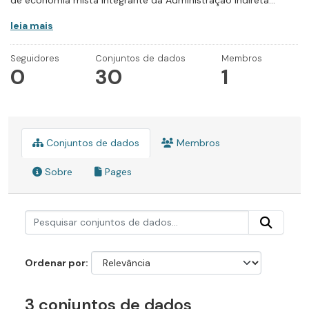
de economia mista integrante da Administração Indireta...
leia mais
Seguidores
Conjuntos de dados
Membros
0
30
1
Conjuntos de dados
Membros
Sobre
Pages
Ordenar por
3 conjuntos de dados