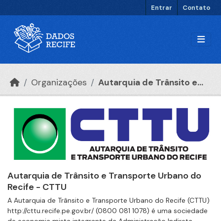
Ir para o conteúdo principal
Entrar
Contato
Organizações
Autarquia de Trânsito e...
Autarquia de Trânsito e Transporte Urbano do
Recife - CTTU
A Autarquia de Trânsito e Transporte Urbano do Recife (CTTU)
http://cttu.recife.pe.gov.br/ (0800 081 1078) é uma sociedade