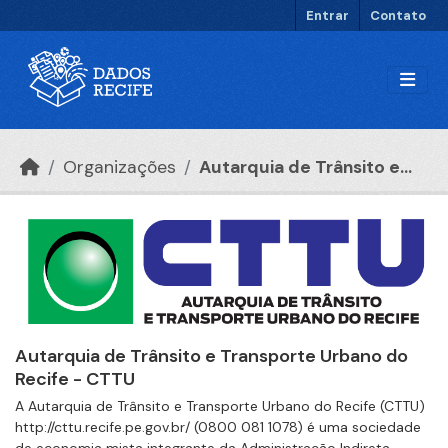
Ir para o conteúdo principal
Entrar
Contato
Organizações
Autarquia de Trânsito e...
Autarquia de Trânsito e Transporte Urbano do
Recife - CTTU
A Autarquia de Trânsito e Transporte Urbano do Recife (CTTU)
http://cttu.recife.pe.gov.br/ (0800 081 1078) é uma sociedade