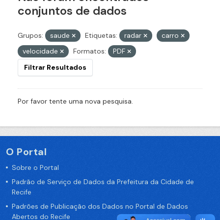
conjuntos de dados
Grupos:
saude
Etiquetas:
radar
carro
velocidade
Formatos:
PDF
Filtrar Resultados
Por favor tente uma nova pesquisa.
O Portal
Sobre o Portal
Padrão de Serviço de Dados da Prefeitura da Cidade de
Recife
Padrões de Publicação dos Dados no Portal de Dados
Abertos do Recife