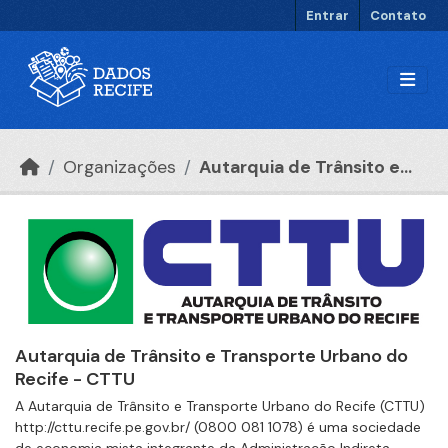
Ir para o conteúdo principal
Entrar
Contato
Organizações
Autarquia de Trânsito e...
Autarquia de Trânsito e Transporte Urbano do
Recife - CTTU
A Autarquia de Trânsito e Transporte Urbano do Recife (CTTU)
http://cttu.recife.pe.gov.br/ (0800 081 1078) é uma sociedade