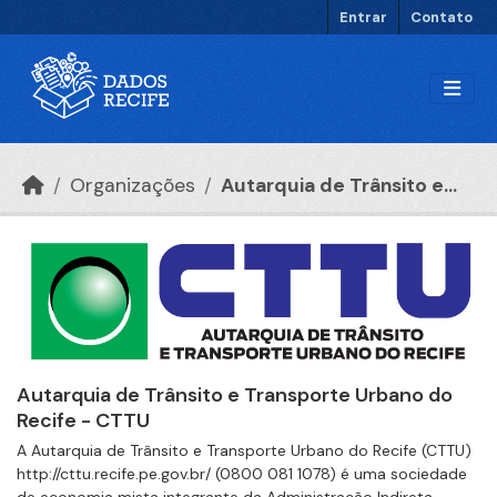
Ir para o conteúdo principal
Entrar
Contato
Organizações
Autarquia de Trânsito e...
Autarquia de Trânsito e Transporte Urbano do
Recife - CTTU
A Autarquia de Trânsito e Transporte Urbano do Recife (CTTU)
http://cttu.recife.pe.gov.br/ (0800 081 1078) é uma sociedade