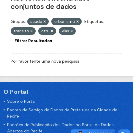
conjuntos de dados
Grupos:
saude
urbanismo
Etiquetas:
transito
cttu
vias
Filtrar Resultados
Por favor tente uma nova pesquisa.
O Portal
Sobre o Portal
Padrão de Serviço de Dados da Prefeitura da Cidade de
Recife
Padrões de Publicação dos Dados no Portal de Dados
Abertos do Recife