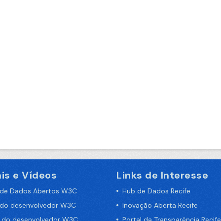
is e Vídeos
Links de Interesse
 de Dados Abertos W3C
Hub de Dados Recife
 do desenvolvedor W3C
Inovação Aberta Recife
a do desenvolvedor W3C
Portal da Transparência Recife