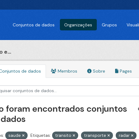
Conjuntos de dados
Organizações
Grupos
Visua
 e...
Conjuntos de dados
Membros
Sobre
Pages
o foram encontrados conjuntos
 dados
s:
saude
Etiquetas:
transito
transporte
radar