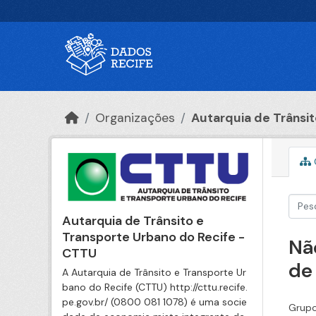
Ir para o conteúdo principal
Organizações
Autarquia de Trânsito
Autarquia de Trânsito e
Transporte Urbano do Recife -
Nã
CTTU
de
A Autarquia de Trânsito e Transporte Ur
bano do Recife (CTTU) http://cttu.recife.
pe.gov.br/ (0800 081 1078) é uma socie
Grupo