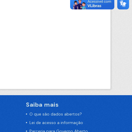
Saiba mais
O que são dados abertos?
Lei de acesso a informação
Parceria para Governo Aberto