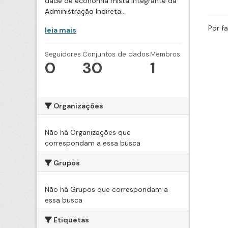
dade de economia mista integrante da
Administração Indireta...
Por f
leia mais
Seguidores
Conjuntos de dados
Membros
0
30
1
Organizações
Não há Organizações que
correspondam a essa busca
Grupos
Não há Grupos que correspondam a
essa busca
Etiquetas