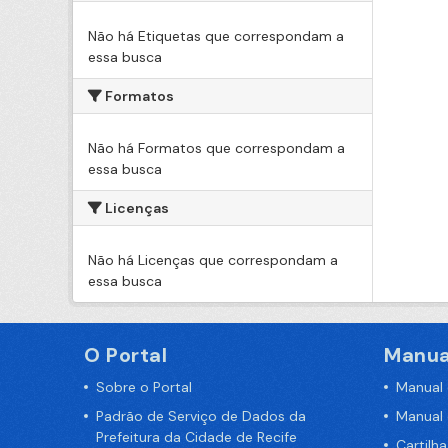
Não há Etiquetas que correspondam a
essa busca
Formatos
Não há Formatos que correspondam a
essa busca
Licenças
Não há Licenças que correspondam a
essa busca
O Portal
Manua
Sobre o Portal
Manual
Padrão de Serviço de Dados da
Manual
Prefeitura da Cidade de Recife
Cartilh