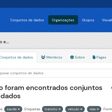
Conjuntos de dados
Organizações
Grupos
Visua
 e...
Conjuntos de dados
Membros
Sobre
Pages
o foram encontrados conjuntos
 dados
s:
saude
Etiquetas:
transito
veículo
vias
Form