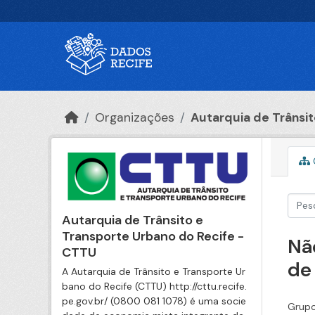
Ir para o conteúdo principal
Organizações
Autarquia de Trânsito
Autarquia de Trânsito e
Transporte Urbano do Recife -
Nã
CTTU
de
A Autarquia de Trânsito e Transporte Ur
bano do Recife (CTTU) http://cttu.recife.
pe.gov.br/ (0800 081 1078) é uma socie
Grupo