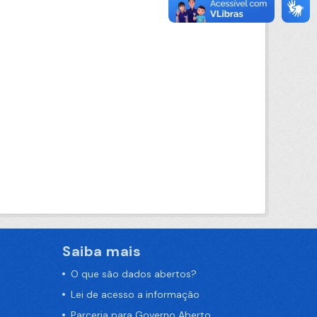
Saiba mais
O que são dados abertos?
Lei de acesso a informação
Parceria para Governo Aberto