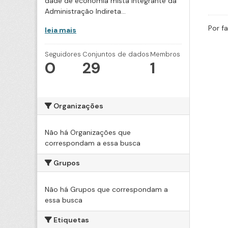
dade de economia mista integrante da
Administração Indireta...
Por f
leia mais
Seguidores
Conjuntos de dados
Membros
0
29
1
Organizações
Não há Organizações que
correspondam a essa busca
Grupos
Não há Grupos que correspondam a
essa busca
Etiquetas