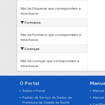
Não há Etiquetas que correspondam a
essa busca
Formatos
Não há Formatos que correspondam a
essa busca
Licenças
Não há Licenças que correspondam a
essa busca
O Portal
Manua
Sobre o Portal
Manual
Padrão de Serviço de Dados da
Manual
Prefeitura da Cidade de Recife
Cartilh