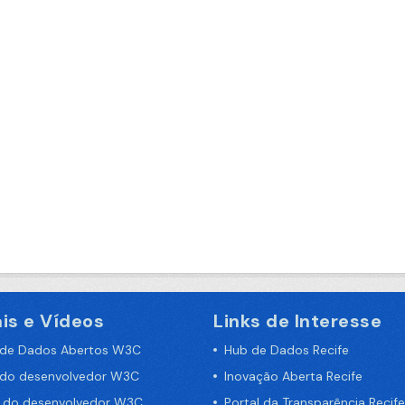
is e Vídeos
Links de Interesse
 de Dados Abertos W3C
Hub de Dados Recife
 do desenvolvedor W3C
Inovação Aberta Recife
a do desenvolvedor W3C
Portal da Transparência Recife