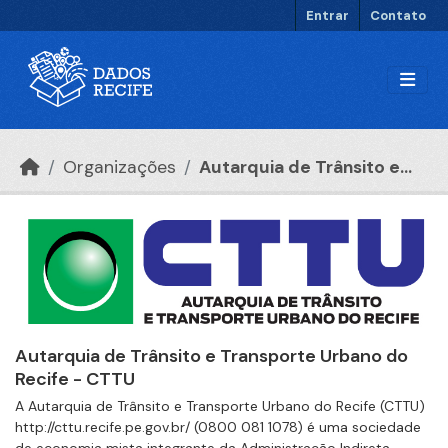
Ir para o conteúdo principal
Entrar
Contato
Organizações
Autarquia de Trânsito e...
Autarquia de Trânsito e Transporte Urbano do
Recife - CTTU
A Autarquia de Trânsito e Transporte Urbano do Recife (CTTU)
http://cttu.recife.pe.gov.br/ (0800 081 1078) é uma sociedade