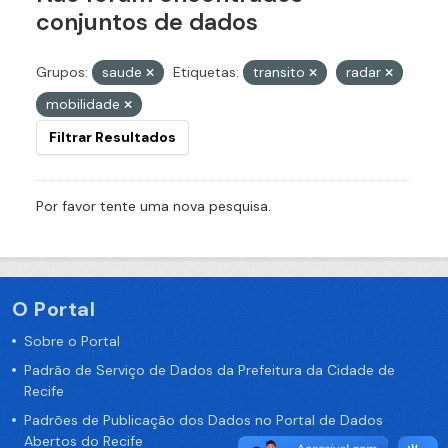
conjuntos de dados
Grupos:
saude
Etiquetas:
transito
radar
mobilidade
Filtrar Resultados
Por favor tente uma nova pesquisa.
O Portal
Sobre o Portal
Padrão de Serviço de Dados da Prefeitura da Cidade de
Recife
Padrões de Publicação dos Dados no Portal de Dados
Abertos do Recife