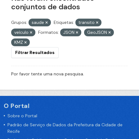
conjuntos de dados
Grupos:
saude
Etiquetas:
transito
veículo
Formatos:
JSON
GeoJSON
KMZ
Filtrar Resultados
Por favor tente uma nova pesquisa.
O Portal
Sobre o Portal
Padrão de Serviço de Dados da Prefeitura da Cidade de
Recife