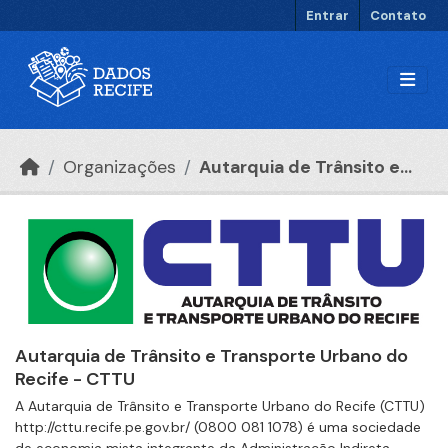
Ir para o conteúdo principal
Entrar
Contato
Organizações
Autarquia de Trânsito e...
Autarquia de Trânsito e Transporte Urbano do
Recife - CTTU
A Autarquia de Trânsito e Transporte Urbano do Recife (CTTU)
http://cttu.recife.pe.gov.br/ (0800 081 1078) é uma sociedade