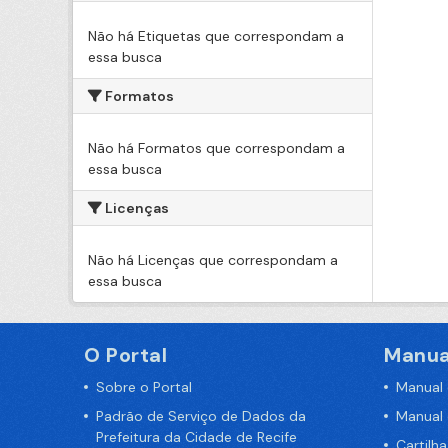
Não há Etiquetas que correspondam a
essa busca
Formatos
Não há Formatos que correspondam a
essa busca
Licenças
Não há Licenças que correspondam a
essa busca
O Portal
Manua
Sobre o Portal
Manual
Padrão de Serviço de Dados da
Manual
Prefeitura da Cidade de Recife
Cartilh