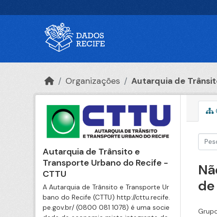
Ir para o conteúdo principal
Organizações
Autarquia de Trânsito
Autarquia de Trânsito e
Transporte Urbano do Recife -
Nã
CTTU
de
A Autarquia de Trânsito e Transporte Ur
bano do Recife (CTTU) http://cttu.recife.
pe.gov.br/ (0800 081 1078) é uma socie
Grupo