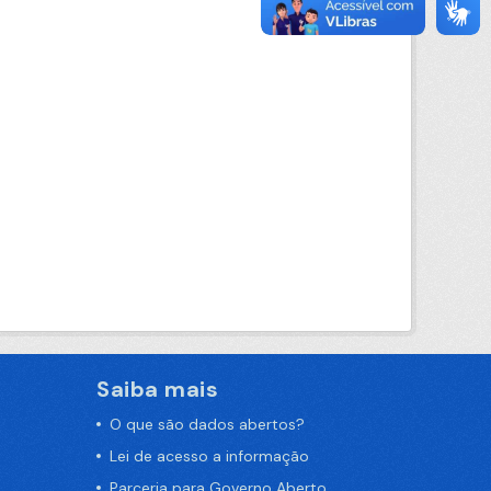
Saiba mais
O que são dados abertos?
Lei de acesso a informação
Parceria para Governo Aberto