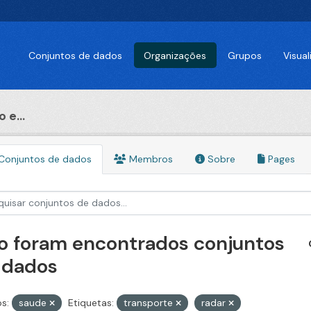
Conjuntos de dados
Organizações
Grupos
Visua
 e...
Conjuntos de dados
Membros
Sobre
Pages
o foram encontrados conjuntos
 dados
s:
saude
Etiquetas:
transporte
radar