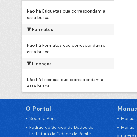
Não há Etiquetas que correspondam a
essa busca
Formatos
Não há Formatos que correspondam a
essa busca
Licenças
Não há Licenças que correspondam a
essa busca
O Portal
Manua
Sobre o Portal
Manual
Padrão de Serviço de Dados da
Manual
Prefeitura da Cidade de Recife
Cartilh