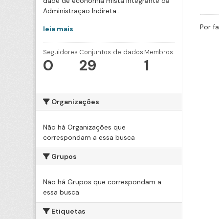
dade de economia mista integrante da
Administração Indireta...
Por f
leia mais
Seguidores
Conjuntos de dados
Membros
0
29
1
Organizações
Não há Organizações que
correspondam a essa busca
Grupos
Não há Grupos que correspondam a
essa busca
Etiquetas