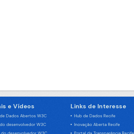
is e Vídeos
Links de Interesse
 de Dados Abertos W3C
Hub de Dados Recife
 do desenvolvedor W3C
Inovação Aberta Recife
a do desenvolvedor W3C
Portal da Transparência Recife