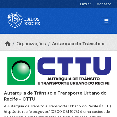
Ir para o conteúdo principal
Entrar
Contato
Organizações
Autarquia de Trânsito e...
Autarquia de Trânsito e Transporte Urbano do
Recife - CTTU
A Autarquia de Trânsito e Transporte Urbano do Recife (CTTU)
http://cttu.recife.pe.gov.br/ (0800 081 1078) é uma sociedade