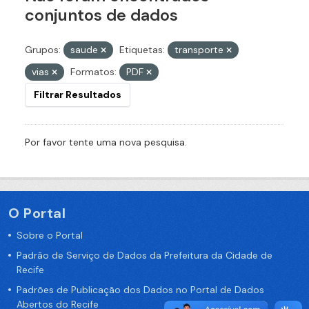
conjuntos de dados
Grupos:
saude
Etiquetas:
transporte
vias
Formatos:
PDF
Filtrar Resultados
Por favor tente uma nova pesquisa.
O Portal
Sobre o Portal
Padrão de Serviço de Dados da Prefeitura da Cidade de
Recife
Padrões de Publicação dos Dados no Portal de Dados
Abertos do Recife