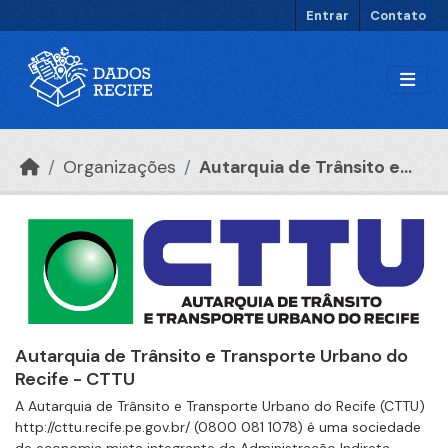
Ir para o conteúdo principal
Entrar
Contato
Organizações
Autarquia de Trânsito e...
Autarquia de Trânsito e Transporte Urbano do
Recife - CTTU
A Autarquia de Trânsito e Transporte Urbano do Recife (CTTU)
http://cttu.recife.pe.gov.br/ (0800 081 1078) é uma sociedade