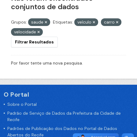
conjuntos de dados
Grupos:
saude
Etiquetas:
veículo
carro
velocidade
Filtrar Resultados
Por favor tente uma nova pesquisa.
O Portal
Sobre o Portal
Padrão de Serviço de Dados da Prefeitura da Cidade de
Recife
Padrões de Publicação dos Dados no Portal de Dados
Abertos do Recife