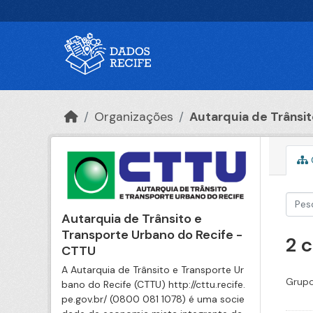
Ir para o conteúdo principal
Organizações
Autarquia de Trânsito
Autarquia de Trânsito e
Transporte Urbano do Recife -
2 
CTTU
A Autarquia de Trânsito e Transporte Ur
Grupo
bano do Recife (CTTU) http://cttu.recife.
pe.gov.br/ (0800 081 1078) é uma socie