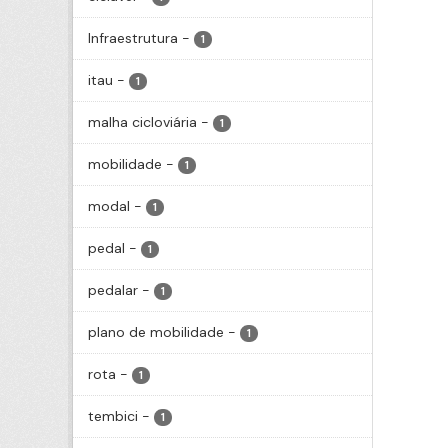
Infraestrutura
-
1
itau
-
1
malha cicloviária
-
1
mobilidade
-
1
modal
-
1
pedal
-
1
pedalar
-
1
plano de mobilidade
-
1
rota
-
1
tembici
-
1