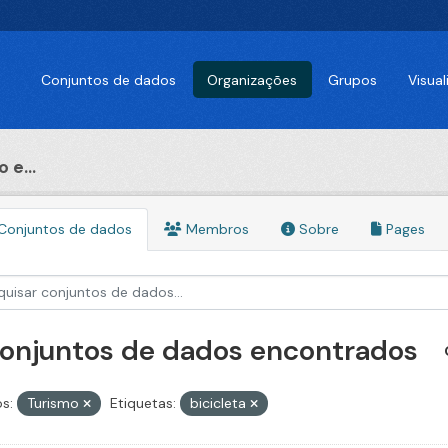
Conjuntos de dados
Organizações
Grupos
Visua
 e...
Conjuntos de dados
Membros
Sobre
Pages
conjuntos de dados encontrados
s:
Turismo
Etiquetas:
bicicleta