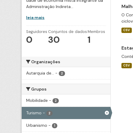
dade de economia mista integrante da
Malha
Administração Indireta...
O Con
leia mais
ciclov
CSV
Seguidores
Conjuntos de dados
Membros
0
30
1
Esta
Conté
Organizações
CSV
Autarquia de...
-
2
Grupos
Mobilidade
-
2
Turismo
-
2
Urbanismo
-
1