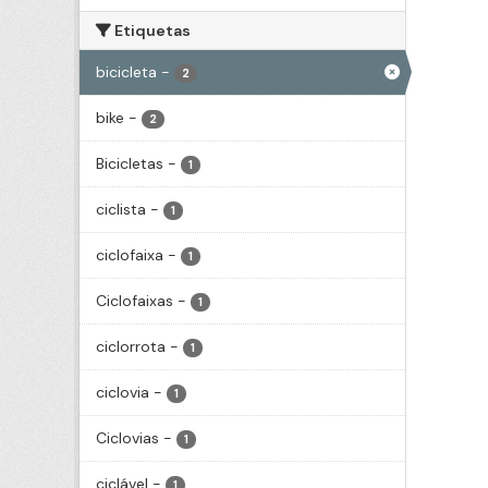
Etiquetas
bicicleta
-
2
bike
-
2
Bicicletas
-
1
ciclista
-
1
ciclofaixa
-
1
Ciclofaixas
-
1
ciclorrota
-
1
ciclovia
-
1
Ciclovias
-
1
ciclável
-
1