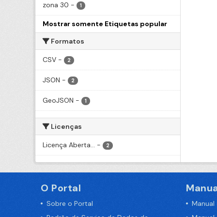
zona 30
-
1
Mostrar somente Etiquetas popular
Formatos
CSV
-
2
JSON
-
2
GeoJSON
-
1
Licenças
Licença Aberta...
-
2
O Portal
Manua
Sobre o Portal
Manual