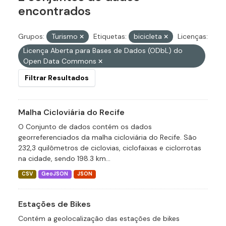
encontrados
Grupos:
Turismo
Etiquetas:
bicicleta
Licenças:
Licença Aberta para Bases de Dados (ODbL) do
Open Data Commons
Filtrar Resultados
Malha Cicloviária do Recife
O Conjunto de dados contém os dados
georreferenciados da malha cicloviária do Recife. São
232,3 quilômetros de ciclovias, ciclofaixas e ciclorrotas
na cidade, sendo 198.3 km...
CSV
GeoJSON
JSON
Estações de Bikes
Contém a geolocalização das estações de bikes