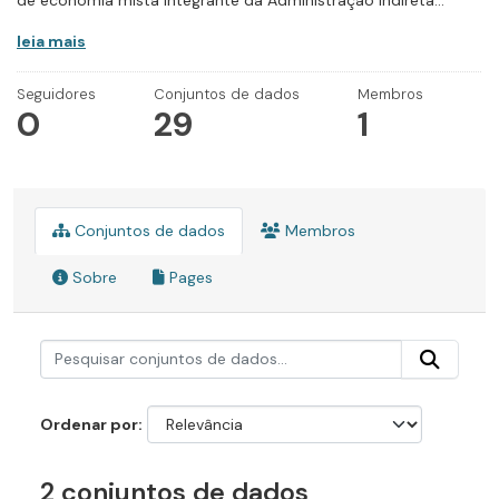
de economia mista integrante da Administração Indireta...
leia mais
Seguidores
Conjuntos de dados
Membros
0
29
1
Conjuntos de dados
Membros
Sobre
Pages
Ordenar por
2 conjuntos de dados