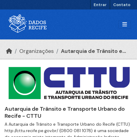
Ir para o conteúdo principal
Entrar
Contato
Organizações
Autarquia de Trânsito e...
Autarquia de Trânsito e Transporte Urbano do
Recife - CTTU
A Autarquia de Trânsito e Transporte Urbano do Recife (CTTU)
http://cttu.recife.pe.gov.br/ (0800 081 1078) é uma sociedade