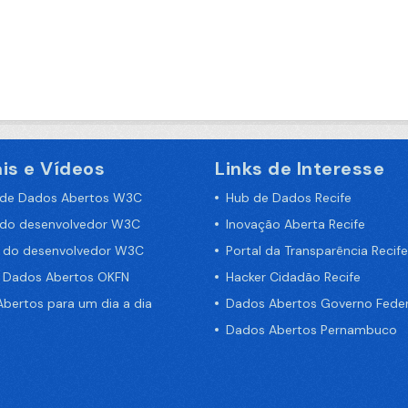
is e Vídeos
Links de Interesse
 de Dados Abertos W3C
Hub de Dados Recife
 do desenvolvedor W3C
Inovação Aberta Recife
a do desenvolvedor W3C
Portal da Transparência Recife
e Dados Abertos OKFN
Hacker Cidadão Recife
bertos para um dia a dia
Dados Abertos Governo Feder
Dados Abertos Pernambuco