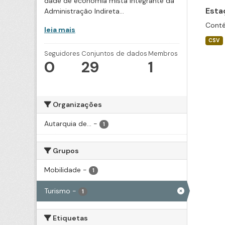
dade de economia mista integrante da
Esta
Administração Indireta...
Conté
leia mais
CSV
Seguidores
Conjuntos de dados
Membros
0
29
1
Organizações
Autarquia de...
-
1
Grupos
Mobilidade
-
1
Turismo
-
1
Etiquetas