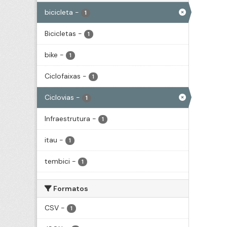
bicicleta
-
1
Bicicletas
-
1
bike
-
1
Ciclofaixas
-
1
Ciclovias
-
1
Infraestrutura
-
1
itau
-
1
tembici
-
1
Formatos
CSV
-
1