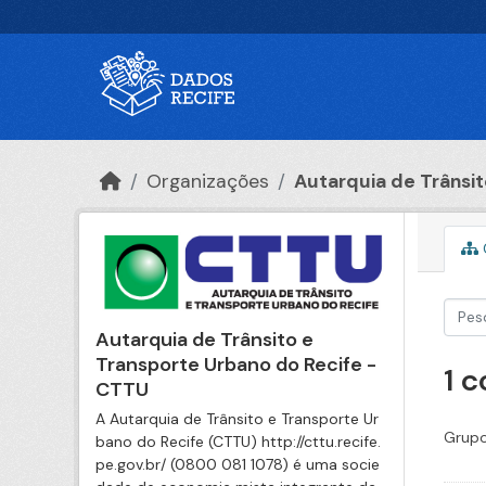
Ir para o conteúdo principal
Organizações
Autarquia de Trânsito
Autarquia de Trânsito e
Transporte Urbano do Recife -
1 
CTTU
A Autarquia de Trânsito e Transporte Ur
Grupo
bano do Recife (CTTU) http://cttu.recife.
pe.gov.br/ (0800 081 1078) é uma socie