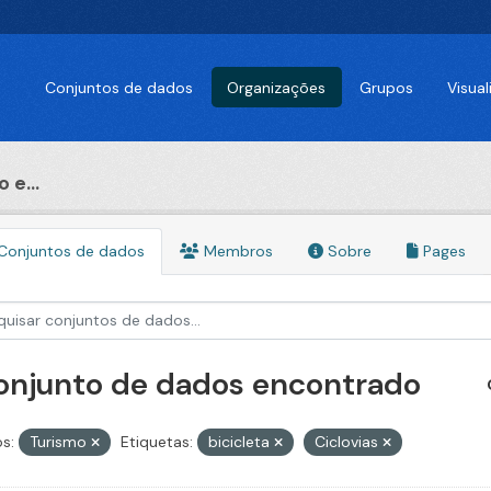
Conjuntos de dados
Organizações
Grupos
Visua
 e...
Conjuntos de dados
Membros
Sobre
Pages
conjunto de dados encontrado
s:
Turismo
Etiquetas:
bicicleta
Ciclovias