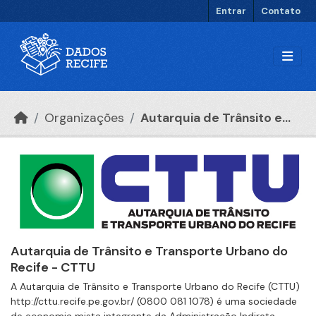
Ir para o conteúdo principal
Entrar
Contato
Organizações
Autarquia de Trânsito e...
Autarquia de Trânsito e Transporte Urbano do
Recife - CTTU
A Autarquia de Trânsito e Transporte Urbano do Recife (CTTU)
http://cttu.recife.pe.gov.br/ (0800 081 1078) é uma sociedade