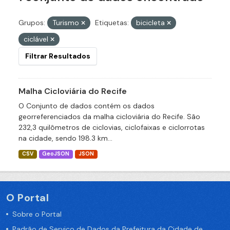
Grupos:
Turismo
Etiquetas:
bicicleta
ciclável
Filtrar Resultados
Malha Cicloviária do Recife
O Conjunto de dados contém os dados
georreferenciados da malha cicloviária do Recife. São
232,3 quilômetros de ciclovias, ciclofaixas e ciclorrotas
na cidade, sendo 198.3 km...
CSV
GeoJSON
JSON
O Portal
Sobre o Portal
Padrão de Serviço de Dados da Prefeitura da Cidade de