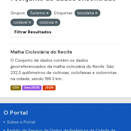
Grupos:
Turismo
Etiquetas:
bicicleta
ciclável
ciclovia
Filtrar Resultados
Malha Cicloviária do Recife
O Conjunto de dados contém os dados
georreferenciados da malha cicloviária do Recife. São
232,3 quilômetros de ciclovias, ciclofaixas e ciclorrotas
na cidade, sendo 198.3 km...
CSV
GeoJSON
JSON
O Portal
Sobre o Portal
Padrão de Serviço de Dados da Prefeitura da Cidade de