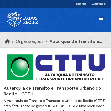
Ir para o conteúdo principal
Entrar
Contato
Organizações
Autarquia de Trânsito e...
Autarquia de Trânsito e Transporte Urbano do
Recife - CTTU
A Autarquia de Trânsito e Transporte Urbano do Recife (CTTU)
http://cttu.recife.pe.gov.br/ (0800 081 1078) é uma sociedade