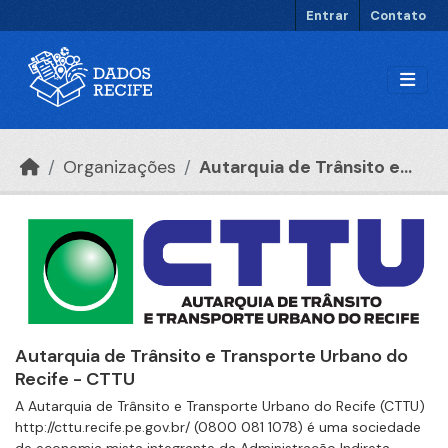
Ir para o conteúdo principal
Entrar
Contato
Organizações
Autarquia de Trânsito e...
Autarquia de Trânsito e Transporte Urbano do
Recife - CTTU
A Autarquia de Trânsito e Transporte Urbano do Recife (CTTU)
http://cttu.recife.pe.gov.br/ (0800 081 1078) é uma sociedade