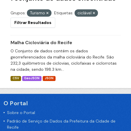
Grupos:
Turismo
Etiquetas:
ciclável
Filtrar Resultados
Malha Cicloviária do Recife
O Conjunto de dados contém os dados
georreferenciados da malha cicloviária do Recife. São
232,3 quilômetros de ciclovias, ciclofaixas e ciclorrotas
na cidade, sendo 198.3 km...
CSV
GeoJSON
JSON
O Portal
Sobre o Portal
Padrão de Serviço de Dados da Prefeitura da Cidade de
Recife