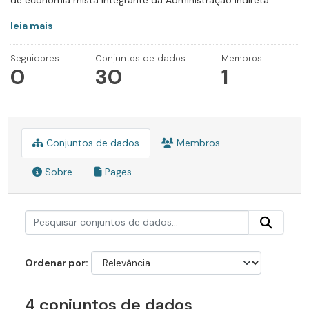
de economia mista integrante da Administração Indireta...
leia mais
Seguidores
Conjuntos de dados
Membros
0
30
1
Conjuntos de dados
Membros
Sobre
Pages
Ordenar por
4 conjuntos de dados