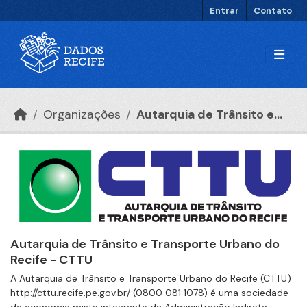
Ir para o conteúdo principal
Entrar
Contato
Organizações
Autarquia de Trânsito e...
Autarquia de Trânsito e Transporte Urbano do
Recife - CTTU
A Autarquia de Trânsito e Transporte Urbano do Recife (CTTU)
http://cttu.recife.pe.gov.br/ (0800 081 1078) é uma sociedade